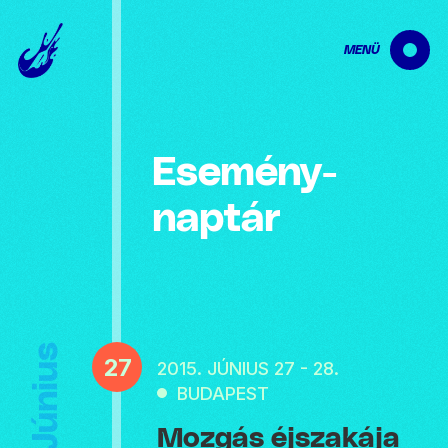
MENÜ
Esemény­
naptár
Június
27
2015. JÚNIUS 27 - 28.
BUDAPEST
Mozgás éjszakája