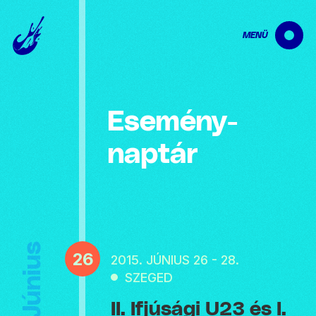
MENÜ
Esemény­
naptár
Június
26
2015. JÚNIUS 26 - 28.
SZEGED
II. Ifjúsági U23 és I.