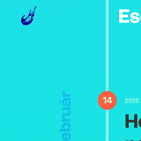
Es
Február
14
2015
H