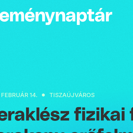
emény­naptár
. FEBRUÁR 14.
TISZAÚJVÁROS
eraklész fizikai 