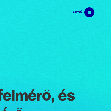
MENÜ
felmérő, és