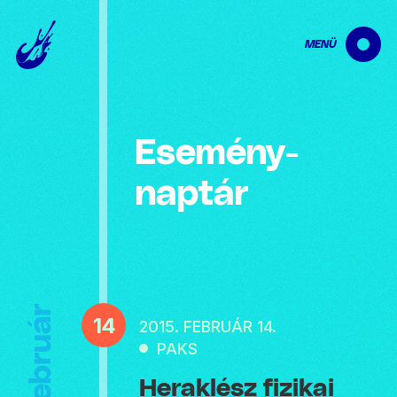
MENÜ
Esemény­
naptár
Február
14
2015. FEBRUÁR 14.
PAKS
Heraklész fizikai