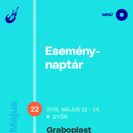
MENÜ
Esemény­
naptár
Május
22
2015. MÁJUS 22 - 24.
GYŐR
Graboplast