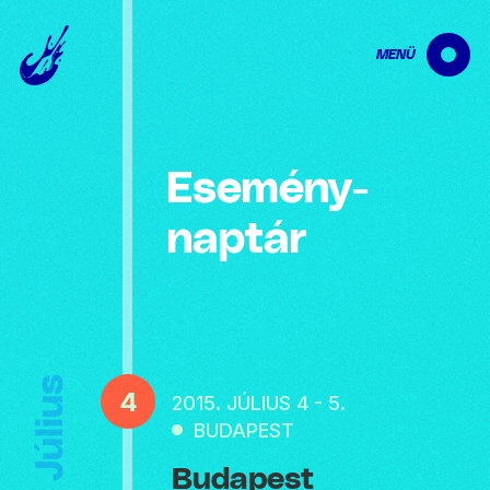
MENÜ
Esemény­
naptár
Július
4
2015. JÚLIUS 4 - 5.
BUDAPEST
Budapest