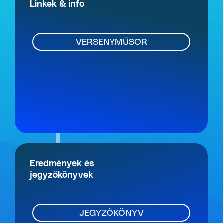
Linkek & info
VERSENYMŰSOR
Eredmények és
jegyzőkönyvek
JEGYZŐKÖNYV