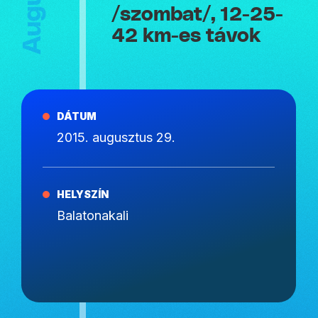
/szombat/, 12-25-
42 km-es távok
DÁTUM
2015. augusztus 29.
HELYSZÍN
Balatonakali