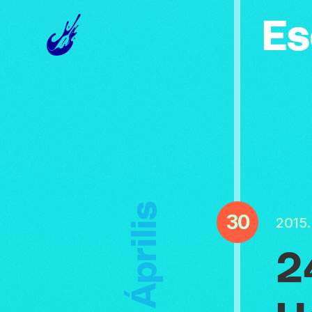
Es
Április
30
2015.
2