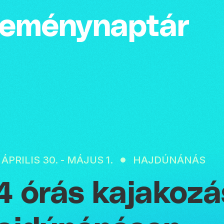
emény­naptár
 ÁPRILIS 30. - MÁJUS 1.
HAJDÚNÁNÁS
4 órás kajakozá