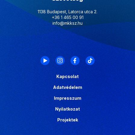
1138 Budapest, Latorca utca 2.
+36 1 465 00 91
info@mkksz.hu
Kapcsolat
Adatvédelem
Impresszum
Nyilatkozat
Projektek