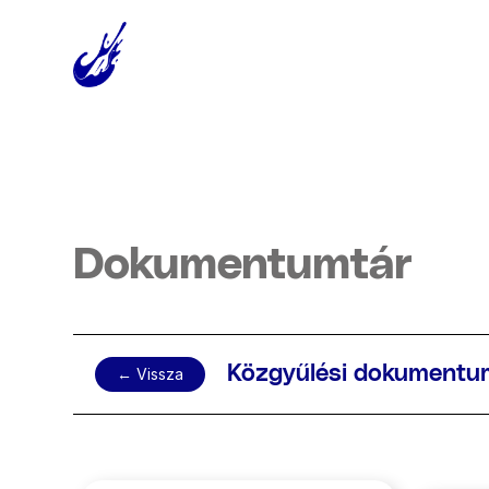
Dokumentumtár
Közgyűlési dokument
← Vissza