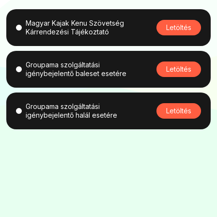
Magyar Kajak Kenu Szövetség
Letöltés
Kárrendezési Tájékoztató
Groupama szolgáltatási
Letöltés
igénybejelentő baleset esetére
Groupama szolgáltatási
Letöltés
igénybejelentő halál esetére