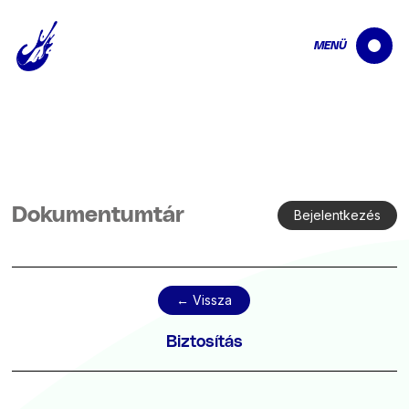
MENÜ
Dokumentumtár
Bejelentkezés
← Vissza
Biztosítás