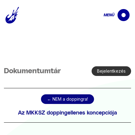
MENÜ
Dokumentumtár
Bejelentkezés
← NEM a doppingra!
Az MKKSZ doppingellenes koncepciója