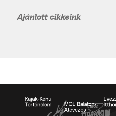
Ajánlott cikkeink
Kajak-Kenu
Evez
MOL Balaton-
Történelem
Ittho
Átevezés