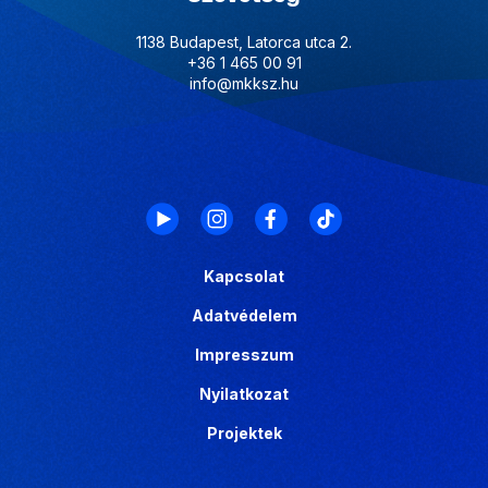
1138 Budapest, Latorca utca 2.
+36 1 465 00 91
info@mkksz.hu
Kapcsolat
Adatvédelem
Impresszum
Nyilatkozat
Projektek