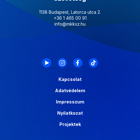
1138 Budapest, Latorca utca 2.
+36 1 465 00 91
info@mkksz.hu
Kapcsolat
Adatvédelem
Impresszum
Nyilatkozat
Projektek