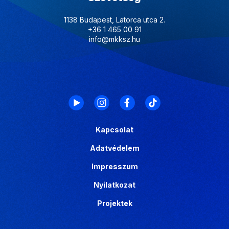
1138 Budapest, Latorca utca 2.
+36 1 465 00 91
info@mkksz.hu
Kapcsolat
Adatvédelem
Impresszum
Nyilatkozat
Projektek