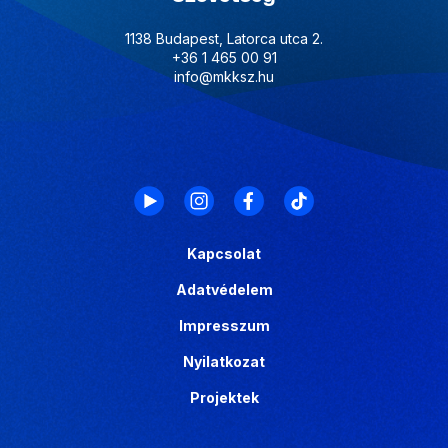
1138 Budapest, Latorca utca 2.
+36 1 465 00 91
info@mkksz.hu
Kapcsolat
Adatvédelem
Impresszum
Nyilatkozat
Projektek