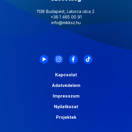
1138 Budapest, Latorca utca 2.
+36 1 465 00 91
info@mkksz.hu
Kapcsolat
Adatvédelem
Impresszum
Nyilatkozat
Projektek