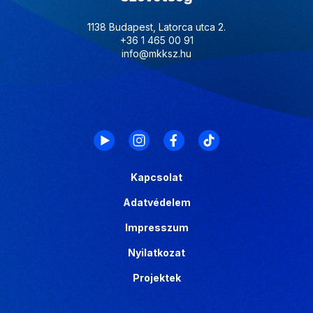
1138 Budapest, Latorca utca 2.
+36 1 465 00 91
info@mkksz.hu
Kapcsolat
Adatvédelem
Impresszum
Nyilatkozat
Projektek